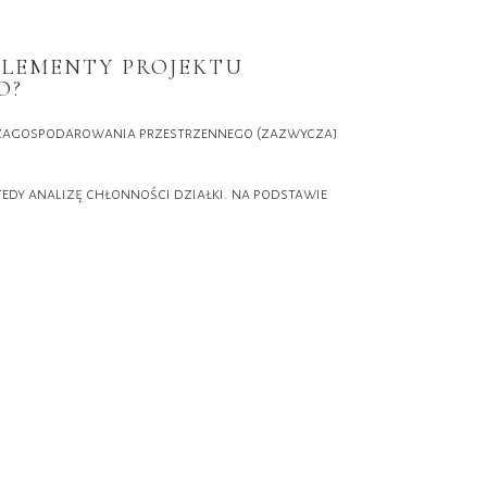
ELEMENTY PROJEKTU
O?
 zagospodarowania przestrzennego (zazwyczaj
tedy analizę chłonności działki. na podstawie