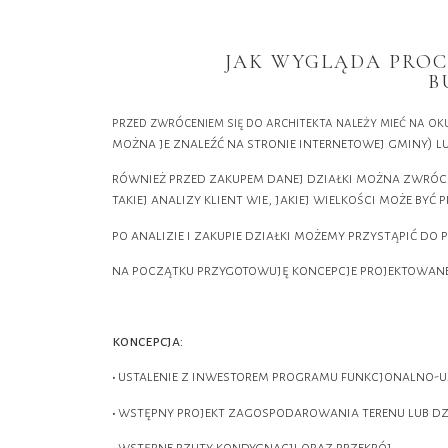
JAK WYGLĄDA PROC
B
przed zwróceniem się do architekta należy mieć na o
można je znaleźć na stronie internetowej gminy) l
również przed zakupem danej działki można zwrócić
takiej analizy klient wie, jakiej wielkości może by
po analizie i zakupie działki możemy przystąpić do
na początku przygotowuję koncepcje projektowan
koncepcja:
ustalenie z inwestorem programu funkcjonalno-
•
wstępny projekt zagospodarowania terenu lub dzi
•
wstępne rzuty kondygnacji oraz przekrój