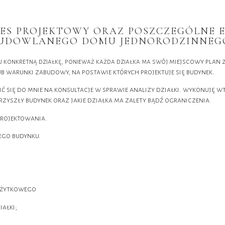
ES PROJEKTOWY ORAZ POSZCZEGÓLNE 
UDOWLANEGO DOMU JEDNORODZINNEG
miejscowy plan
ku konkretną działkę, ponieważ każda działka ma swój
ub warunki zabudowy, na postawie których projektuje się budynek.
 się do mnie na konsultacje w sprawie analizy działki. wykonuję w
ć przyszły budynek oraz jakie działka ma zalety bądź ograniczenia.
 projektowania.
ego budynku.
użytkowego
ałki;