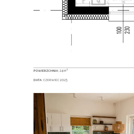
powierzchnia:
24m²
data:
czerwiec 2025