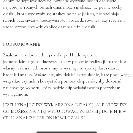
Zanim podejmiesz decyzję, odwiedź wybrane działki osobiście,
najlepiej w różnych porach dnia. może się okazać, że pewne cechy
działki, które wydawały się atrakcyjne na zdjęciach, nie spełniają
twoich oczekiwań w rzeczywistości. Sprawdź również, czy teren ma
sporo drzew, sprawdź okolicę oraz sąsiednie działki.
PODSUMOWANIE
Znalezienie odpowiedniej działki pod budowę domu
jednorodzinnego to kluczowy krok w procesie realizacji marzenia o
własnym domu jednorodzinnym. wymaga to sporej ilości czasu,
badania i analizy. Ważne jest, aby działać skrupulatnie, brać pod uwagę
wszystkie czynniki i korzystać z pomocy ekspertów, aby dokonać
najlepszego wyboru, który będzie odpowiadał twoim potrzebom i
wymaganiom.
JEŻELI ZNAJDZIESZ WYMARZONĄ DZIAŁKĘ, ALE NIE WIESZ
CO MOŻESZ NA NIEJ WYBUDOWAĆ, ZGŁOŚ SIĘ DO MNIE W
CELU ANALIZY CHŁONNOŚCI DZIAŁKI